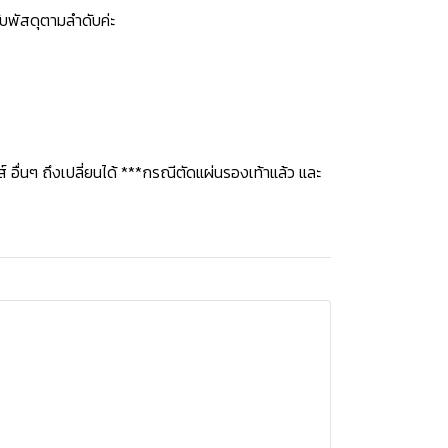
บพัสดุตามลำดับค่ะ
ซส์ อื่นๆ ถึงเปลี่ยนได้ ***กรณีตัดแผ่นรองเท้าแล้ว และ