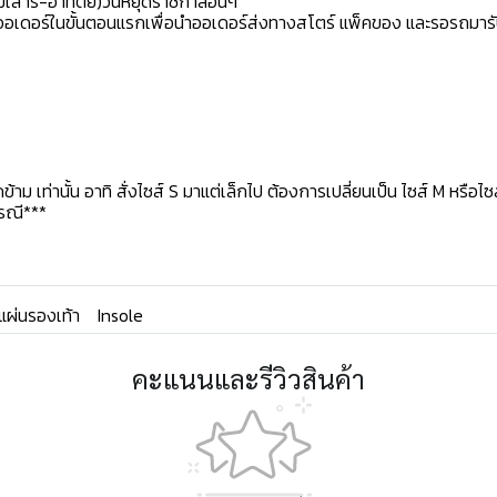
เสาร์-อาทิตย์)วันหยุดราชกาลอื่นๆ
ิดออเดอร์ในขั้นตอนแรกเพื่อนำออเดอร์ส่งทางสโตร์ แพ็คของ และรอรถมารั
ข้าม เท่านั้น อาทิ สั่งไซส์ S มาแต่เล็กไป ต้องการเปลี่ยนเป็น ไซส์ M หรือไ
กรณี***
แผ่นรองเท้า
Insole
คะแนนและรีวิวสินค้า