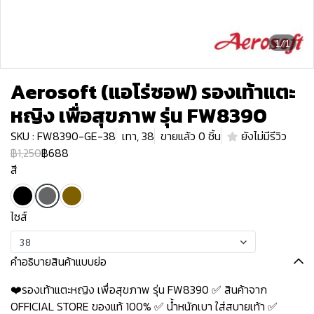
1/1
Aerosoft (แอโร่ซอฟ) รองเท้าแตะ
หญิง เพื่อสุขภาพ รุ่น FW8390
SKU : FW8390-GE-38
เทา, 38
ขายแล้ว 0 ชิ้น
ยังไม่มีรีวิว
฿1,250
฿688
สี
ไซส์
38
คำอธิบายสินค้าแบบย่อ
❤️รองเท้าแตะหญิง เพื่อสุขภาพ รุ่น FW8390 ✅ สินค้าจาก
OFFICIAL STORE ของแท้ 100% ✅ น้ำหนักเบา ใส่สบายเท้า ✅