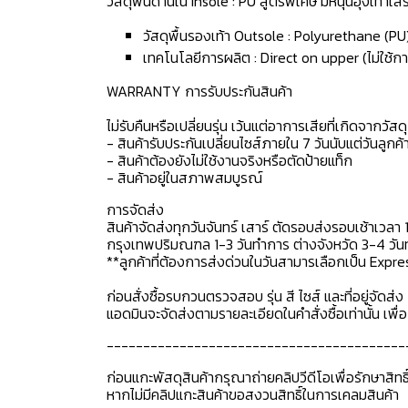
วัสดุพื้นด้านใน Insole : PU สูตรพิเศษ มีหนุนอุ้งเท้า
วัสดุพื้นรองเท้า Outsole : Polyurethane (PU
เทคโนโลยีการผลิต : Direct on upper (ไม่ใช้กา
WARRANTY การรับประกันสินค้า
ไม่รับคืนหรือเปลี่ยนรุ่น เว้นแต่อาการเสียที่เกิดจากวัส
- สินค้ารับประกันเปลี่ยนไซส์ภายใน 7 วันนับแต่วันลูกค้า
- สินค้าต้องยังไม่ใช้งานจริงหรือตัดป้ายแท็ก
- สินค้าอยู่ในสภาพสมบูรณ์
การจัดส่ง
สินค้าจัดส่งทุกวันจันทร์ เสาร์ ตัดรอบส่งรอบเช้าเวลา 
กรุงเทพปริมณฑล 1-3 วันทำการ ต่างจังหวัด 3-4 วันทำ
**ลูกค้าที่ต้องการส่งด่วนในวันสามารเลือกเป็น Expre
ก่อนสั่งซื้อรบกวนตรวจสอบ รุ่น สี ไซส์ และที่อยู่จัดส่ง 
แอดมินจะจัดส่งตามรายละเอียดในคำสั่งซื้อเท่านั้น เพ
-----------------------------------------
ก่อนแกะพัสดุสินค้ากรุณาถ่ายคลิปวีดีโอเพื่อรักษาสิท
หากไม่มีคลิปแกะสินค้าขอสงวนสิทธิ์ในการเคลมสินค้า