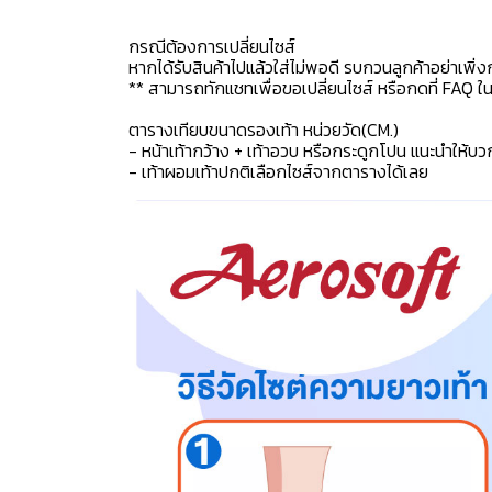
กรณีต้องการเปลี่ยนไซส์
หากได้รับสินค้าไปแล้วใส่ไม่พอดี รบกวนลูกค้าอย่าเพิ่ง
** สามารถทักแชทเพื่อขอเปลี่ยนไซส์ หรือกดที่ FAQ ในแช
ตารางเทียบขนาดรองเท้า หน่วยวัด(CM.)
- หน้าเท้ากว้าง + เท้าอวบ หรือกระดูกโปน แนะนำให้บว
- เท้าผอมเท้าปกติเลือกไซส์จากตารางได้เลย