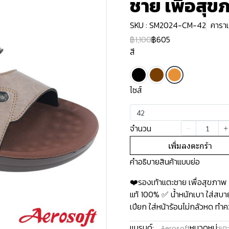
ชาย เพื่อสุข
SKU : SM2024-CM-42
คาราเ
฿1,100
฿605
สี
ไซส์
42
จำนวน
เพิ่มลงตะกร้า
คำอธิบายสินค้าแบบย่อ
❤️รองเท้าแตะชาย เพื่อสุขภาพ
แท้ 100% ✅ น้ำหนักเบา ใส่สบาย
เปียก ใส่หน้าร้อนไม่กลัวหด ทำค
แบรนด์:
หมวดหมู่:
Aerosoft
แตะ