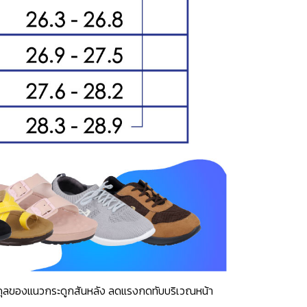
าสมดุลของแนวกระดูกสันหลัง ลดแรงกดทับบริเวณหน้า