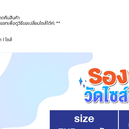
กดคืนสืนค้า
ทเพื่อดูวิธีขอเปลี่ยนไซส์ได้ค่ะ **
ก 1 ไซส์