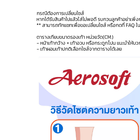
กรณีต้องการเปลี่ยนไซส์
หากได้รับสินค้าไปแล้วใส่ไม่พอดี รบกวนลูกค้าอย่าเพิ่ง
** สามารถทักแชทเพื่อขอเปลี่ยนไซส์ หรือกดที่ FAQ ในแช
ตารางเทียบขนาดรองเท้า หน่วยวัด(CM.)
- หน้าเท้ากว้าง + เท้าอวบ หรือกระดูกโปน แนะนำให้บว
- เท้าผอมเท้าปกติเลือกไซส์จากตารางได้เลย