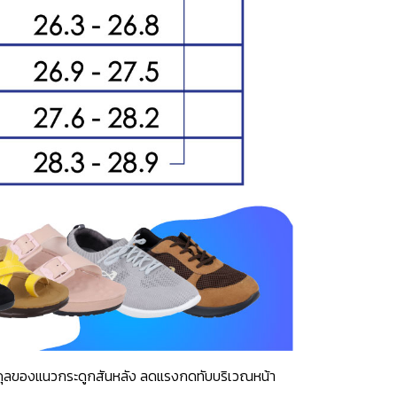
าสมดุลของแนวกระดูกสันหลัง ลดแรงกดทับบริเวณหน้า