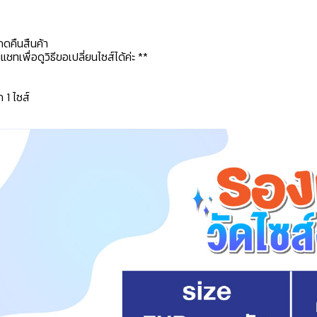
กดคืนสืนค้า
ทเพื่อดูวิธีขอเปลี่ยนไซส์ได้ค่ะ **
ก 1 ไซส์