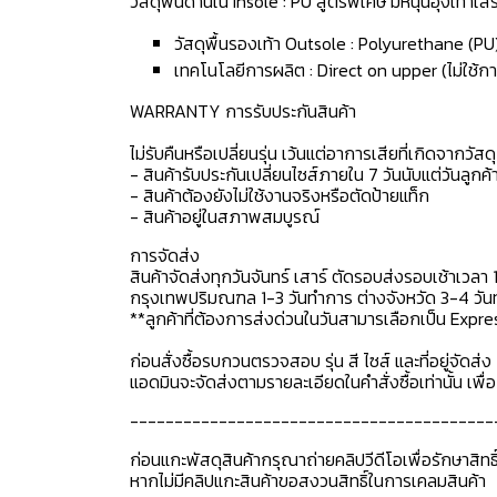
วัสดุพื้นด้านใน Insole : PU สูตรพิเศษ มีหนุนอุ้งเท้า
วัสดุพื้นรองเท้า Outsole : Polyurethane (PU
เทคโนโลยีการผลิต : Direct on upper (ไม่ใช้กา
WARRANTY การรับประกันสินค้า
ไม่รับคืนหรือเปลี่ยนรุ่น เว้นแต่อาการเสียที่เกิดจากวัส
- สินค้ารับประกันเปลี่ยนไซส์ภายใน 7 วันนับแต่วันลูกค้า
- สินค้าต้องยังไม่ใช้งานจริงหรือตัดป้ายแท็ก
- สินค้าอยู่ในสภาพสมบูรณ์
การจัดส่ง
สินค้าจัดส่งทุกวันจันทร์ เสาร์ ตัดรอบส่งรอบเช้าเวลา 
กรุงเทพปริมณฑล 1-3 วันทำการ ต่างจังหวัด 3-4 วันทำ
**ลูกค้าที่ต้องการส่งด่วนในวันสามารเลือกเป็น Expre
ก่อนสั่งซื้อรบกวนตรวจสอบ รุ่น สี ไซส์ และที่อยู่จัดส่ง 
แอดมินจะจัดส่งตามรายละเอียดในคำสั่งซื้อเท่านั้น เพ
-----------------------------------------
ก่อนแกะพัสดุสินค้ากรุณาถ่ายคลิปวีดีโอเพื่อรักษาสิท
หากไม่มีคลิปแกะสินค้าขอสงวนสิทธิ์ในการเคลมสินค้า