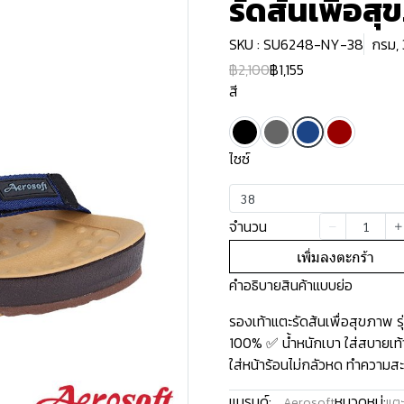
รัดส้นเพื่อส
SKU : SU6248-NY-38
กรม,
฿2,100
฿1,155
สี
ไซซ์
38
จำนวน
เพิ่มลงตะกร้า
คำอธิบายสินค้าแบบย่อ
รองเท้าแตะรัดส้นเพื่อสุขภาพ
100% ✅ น้ำหนักเบา ใส่สบายเท้า
ใส่หน้าร้อนไม่กลัวหด ทำความสะอ
แบรนด์:
หมวดหมู่:
Aerosoft
แตะ