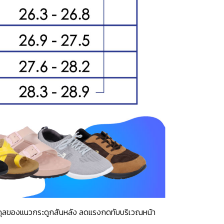
าสมดุลของแนวกระดูกสันหลัง ลดแรงกดทับบริเวณหน้า