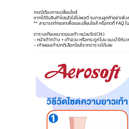
กรณีต้องการเปลี่ยนไซส์
หากได้รับสินค้าไปแล้วใส่ไม่พอดี รบกวนลูกค้าอย่าเพิ่ง
** สามารถทักแชทเพื่อขอเปลี่ยนไซส์ หรือกดที่ FAQ ในแช
ตารางเทียบขนาดรองเท้า หน่วยวัด(CM.)
- หน้าเท้ากว้าง + เท้าอวบ หรือกระดูกโปน แนะนำให้บว
- เท้าผอมเท้าปกติเลือกไซส์จากตารางได้เลย