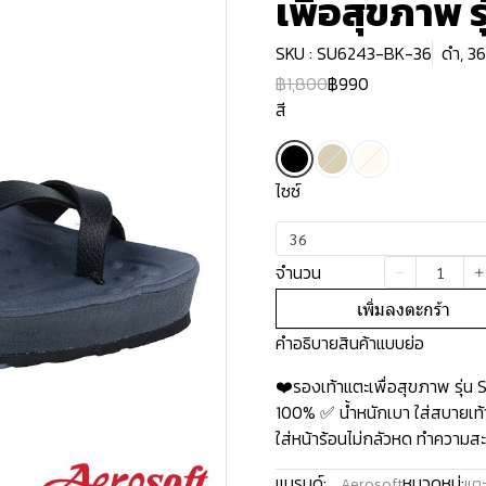
เพื่อสุขภาพ 
SKU : SU6243-BK-36
ดำ, 36
฿1,800
฿990
สี
ไซซ์
36
จำนวน
เพิ่มลงตะกร้า
คำอธิบายสินค้าแบบย่อ
❤️รองเท้าแตะเพื่อสุขภาพ รุ่
100% ✅ น้ำหนักเบา ใส่สบายเท้า
ใส่หน้าร้อนไม่กลัวหด ทำความสะอ
แบรนด์:
หมวดหมู่:
Aerosoft
แตะ