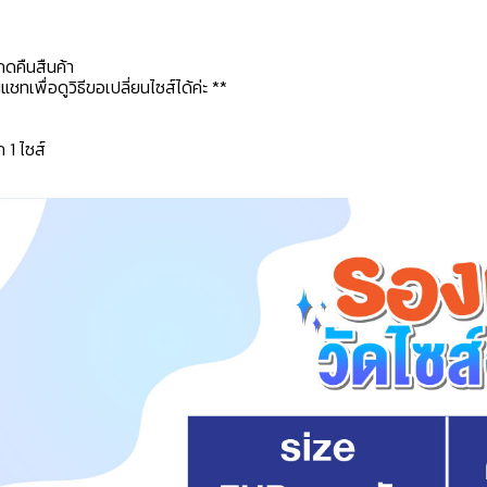
กดคืนสืนค้า
ทเพื่อดูวิธีขอเปลี่ยนไซส์ได้ค่ะ **
ก 1 ไซส์