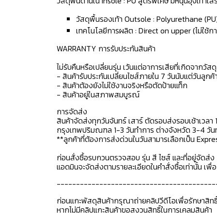
วัสดุพื้นด้านใน Insole : PU สูตรพิเศษ มีหนุนอุ้งเท้า
วัสดุพื้นรองเท้า Outsole : Polyurethane (PU
เทคโนโลยีการผลิต : Direct on upper (ไม่ใช้กา
WARRANTY การรับประกันสินค้า
ไม่รับคืนหรือเปลี่ยนรุ่น เว้นแต่อาการเสียที่เกิดจากวัส
- สินค้ารับประกันเปลี่ยนไซส์ภายใน 7 วันนับแต่วันลูกค้า
- สินค้าต้องยังไม่ใช้งานจริงหรือตัดป้ายแท็ก
- สินค้าอยู่ในสภาพสมบูรณ์
การจัดส่ง
สินค้าจัดส่งทุกวันจันทร์ เสาร์ ตัดรอบส่งรอบเช้าเวลา 
กรุงเทพปริมณฑล 1-3 วันทำการ ต่างจังหวัด 3-4 วันทำ
**ลูกค้าที่ต้องการส่งด่วนในวันสามารเลือกเป็น Expre
ก่อนสั่งซื้อรบกวนตรวจสอบ รุ่น สี ไซส์ และที่อยู่จัดส่ง 
แอดมินจะจัดส่งตามรายละเอียดในคำสั่งซื้อเท่านั้น เพ
-----------------------------------------
ก่อนแกะพัสดุสินค้ากรุณาถ่ายคลิปวีดีโอเพื่อรักษาสิท
หากไม่มีคลิปแกะสินค้าขอสงวนสิทธิ์ในการเคลมสินค้า