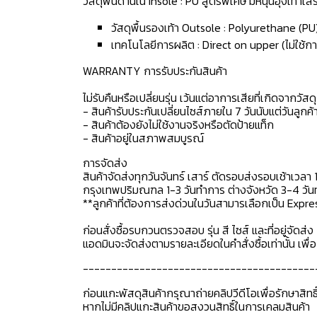
วัสดุพื้นด้านใน Insole : PU สูตรพิเศษ มีหนุนอุ้งเท้า
วัสดุพื้นรองเท้า Outsole : Polyurethane (PU
เทคโนโลยีการผลิต : Direct on upper (ไม่ใช้กา
WARRANTY การรับประกันสินค้า
ไม่รับคืนหรือเปลี่ยนรุ่น เว้นแต่อาการเสียที่เกิดจากวัส
- สินค้ารับประกันเปลี่ยนไซส์ภายใน 7 วันนับแต่วันลูกค้า
- สินค้าต้องยังไม่ใช้งานจริงหรือตัดป้ายแท็ก
- สินค้าอยู่ในสภาพสมบูรณ์
การจัดส่ง
สินค้าจัดส่งทุกวันจันทร์ เสาร์ ตัดรอบส่งรอบเช้าเวลา 
กรุงเทพปริมณฑล 1-3 วันทำการ ต่างจังหวัด 3-4 วันทำ
**ลูกค้าที่ต้องการส่งด่วนในวันสามารเลือกเป็น Expre
ก่อนสั่งซื้อรบกวนตรวจสอบ รุ่น สี ไซส์ และที่อยู่จัดส่ง 
แอดมินจะจัดส่งตามรายละเอียดในคำสั่งซื้อเท่านั้น เพ
-----------------------------------------
ก่อนแกะพัสดุสินค้ากรุณาถ่ายคลิปวีดีโอเพื่อรักษาสิท
หากไม่มีคลิปแกะสินค้าขอสงวนสิทธิ์ในการเคลมสินค้า