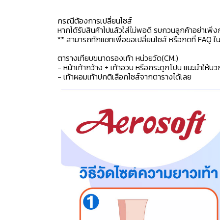
กรณีต้องการเปลี่ยนไซส์
หากได้รับสินค้าไปแล้วใส่ไม่พอดี รบกวนลูกค้าอย่าเพิ่ง
** สามารถทักแชทเพื่อขอเปลี่ยนไซส์ หรือกดที่ FAQ ในแช
ตารางเทียบขนาดรองเท้า หน่วยวัด(CM.)
- หน้าเท้ากว้าง + เท้าอวบ หรือกระดูกโปน แนะนำให้บว
- เท้าผอมเท้าปกติเลือกไซส์จากตารางได้เลย