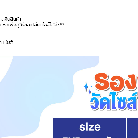
กดคืนสืนค้า
ทเพื่อดูวิธีขอเปลี่ยนไซส์ได้ค่ะ **
ก 1 ไซส์