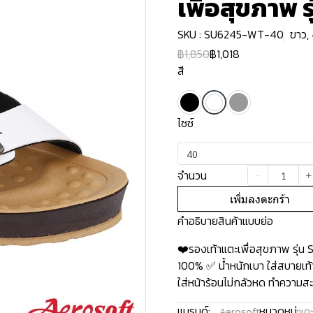
เพื่อสุขภาพ 
SKU : SU6245-WT-40
ขาว,
฿1,850
฿1,018
สี
ไซซ์
40
จำนวน
เพิ่มลงตะกร้า
คำอธิบายสินค้าแบบย่อ
❤️รองเท้าแตะเพื่อสุขภาพ รุ่
100% ✅ น้ำหนักเบา ใส่สบายเท้า
ใส่หน้าร้อนไม่กลัวหด ทำความสะอ
แบรนด์:
หมวดหมู่:
Aerosoft
แตะ