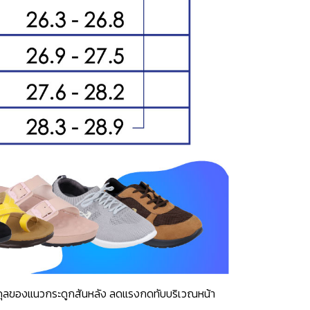
าสมดุลของแนวกระดูกสันหลัง ลดแรงกดทับบริเวณหน้า