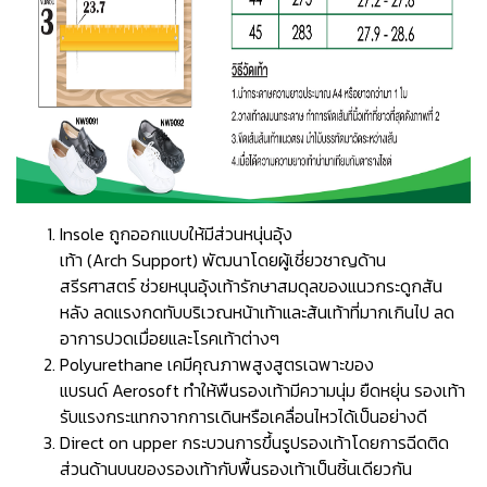
Insole ถูกออกแบบให้มีส่วนหนุ่นอุ้ง
เท้า (Arch Support) พัฒนาโดยผู้เชี่ยวชาญด้าน
สรีรศาสตร์ ช่วยหนุนอุ้งเท้ารักษาสมดุลของแนวกระดูกสัน
หลัง ลดแรงกดทับบริเวณหน้าเท้าและส้นเท้าที่มากเกินไป ลด
อาการปวดเมื่อยและโรคเท้าต่างๆ
Polyurethane เคมีคุณภาพสูงสูตรเฉพาะของ
แบรนด์ Aerosoft ทำให้พืนรองเท้ามีความนุ่ม ยืดหยุ่น รองเท้า
รับแรงกระแทกจากการเดินหรือเคลื่อนไหวได้เป็นอย่างดี
Direct on upper กระบวนการขึ้นรูปรองเท้าโดยการฉีดติด
ส่วนด้านบนของรองเท้ากับพื้นรองเท้าเป็นชิ้นเดียวกัน