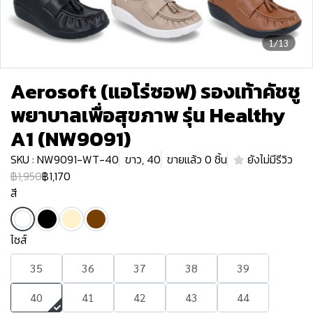
1/13
Aerosoft (แอโร่ซอฟ) รองเท้าคัชชู
พยาบาลเพื่อสุขภาพ รุ่น Healthy
A1 (NW9091)
SKU : NW9091-WT-40
ขาว, 40
ขายแล้ว 0 ชิ้น
ยังไม่มีรีวิว
฿1,950
฿1,170
สี
ไซส์
35
36
37
38
39
40
41
42
43
44