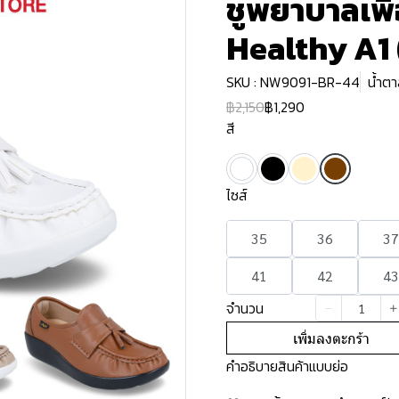
ชูพยาบาลเพื่
Healthy A1
SKU : NW9091-BR-44
น้ำตา
฿2,150
฿1,290
สี
ไซส์
35
36
37
41
42
43
จำนวน
เพิ่มลงตะกร้า
คำอธิบายสินค้าแบบย่อ