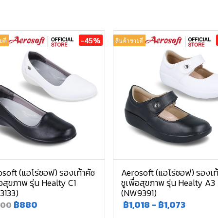
-45%
ยดี
สินค้าขายดี
soft (แอโร่ซอฟ) รองเท้าคัช
Aerosoft (แอโร่ซอฟ) รองเท้
ื่อสุขภาพ รุ่น Healty C1
ชูเพื่อสุขภาพ รุ่น Healty A3
3133)
(NW9391)
฿880
฿1,018
-
฿1,073
600