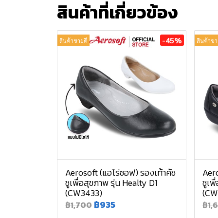
สินค้าที่เกี่ยวข้อง
-45%
สินค้าขายดี
สินค้าขา
Aerosoft (แอโร่ซอฟ) รองเท้าคัช
Aero
ชูเพื่อสุขภาพ รุ่น Healty D1
ชูเพ
(CW3433)
(CW
฿935
฿1,700
฿1,