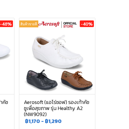
-48%
-40%
สินค้าขายดี
าคัช
Aerosoft (แอโร่ซอฟ) รองเท้าคัช
ชูเพื่อสุขภาพ รุ่น Healthy A2
(NW9092)
฿1,170
-
฿1,290