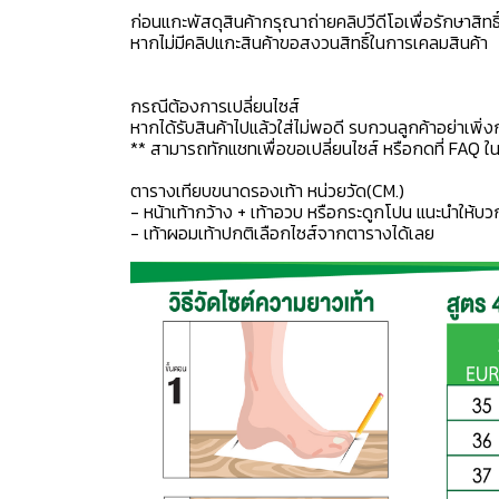
ก่อนแกะพัสดุสินค้ากรุณาถ่ายคลิปวีดีโอเพื่อรักษาสิท
หากไม่มีคลิปแกะสินค้าขอสงวนสิทธิ์ในการเคลมสินค้า
กรณีต้องการเปลี่ยนไซส์
หากได้รับสินค้าไปแล้วใส่ไม่พอดี รบกวนลูกค้าอย่าเพิ่ง
** สามารถทักแชทเพื่อขอเปลี่ยนไซส์ หรือกดที่ FAQ ในแช
ตารางเทียบขนาดรองเท้า หน่วยวัด(CM.)
- หน้าเท้ากว้าง + เท้าอวบ หรือกระดูกโปน แนะนำให้บว
- เท้าผอมเท้าปกติเลือกไซส์จากตารางได้เลย