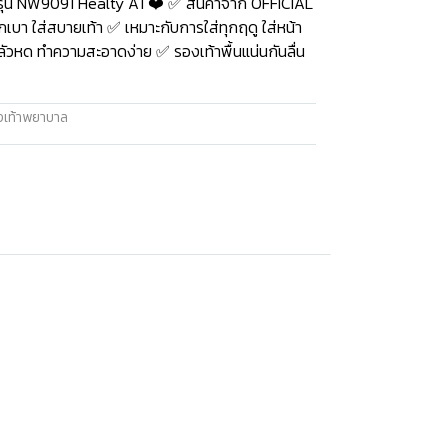
ุ่น NW9091 Healty A1 ❤️ ✅ สินค้าจาก OFFICIAL
บา ใส่สบายเท้า ✅ เหมาะกับการใส่ทุกฤดู ใส่หน้า
่กลัวหด ทำความสะอาดง่าย ✅ รองเท้าพื้นแน่นกันลื่น
งเท้าพยาบาล