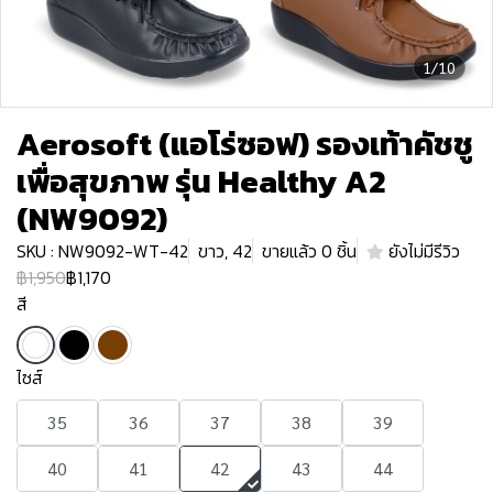
1/10
Aerosoft (แอโร่ซอฟ) รองเท้าคัชชู
เพื่อสุขภาพ รุ่น Healthy A2
(NW9092)
SKU : NW9092-WT-42
ขาว, 42
ขายแล้ว 0 ชิ้น
ยังไม่มีรีวิว
฿1,950
฿1,170
สี
ไซส์
35
36
37
38
39
40
41
42
43
44