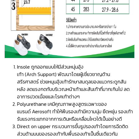
Insole ถูกออกแบบให้มีส่วนหนุ่นอุ้ง
เท้า (Arch Support) พัฒนาโดยผู้เชี่ยวชาญด้าน
สรีรศาสตร์ ช่วยหนุนอุ้งเท้ารักษาสมดุลของแนวกระดูกสัน
หลัง ลดแรงกดทับบริเวณหน้าเท้าและส้นเท้าที่มากเกินไป ลด
อาการปวดเมื่อยและโรคเท้าต่างๆ
Polyurethane เคมีคุณภาพสูงสูตรเฉพาะของ
แบรนด์ Aerosoft ทำให้พืนรองเท้ามีความนุ่ม ยืดหยุ่น รองเท้า
รับแรงกระแทกจากการเดินหรือเคลื่อนไหวได้เป็นอย่างดี
Direct on upper กระบวนการขึ้นรูปรองเท้าโดยการฉีดติด
ส่วนด้านบนของรองเท้ากับพื้นรองเท้าเป็นชิ้นเดียวกัน