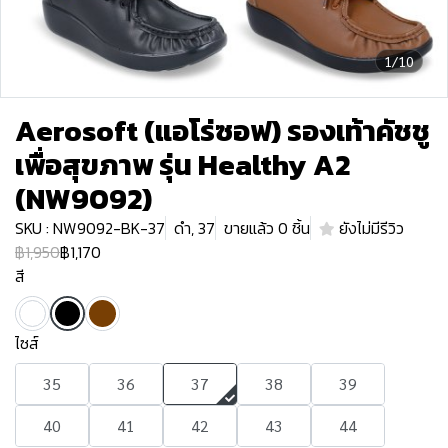
1/10
Aerosoft (แอโร่ซอฟ) รองเท้าคัชชู
เพื่อสุขภาพ รุ่น Healthy A2
(NW9092)
SKU : NW9092-BK-37
ดำ, 37
ขายแล้ว 0 ชิ้น
ยังไม่มีรีวิว
฿1,950
฿1,170
สี
ไซส์
35
36
37
38
39
40
41
42
43
44