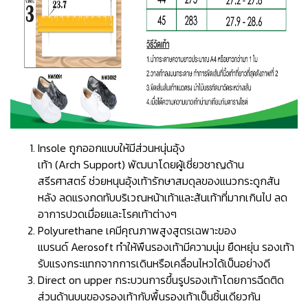
Insole ถูกออกแบบให้มีส่วนหนุ่นอุ้ง
เท้า (Arch Support) พัฒนาโดยผู้เชี่ยวชาญด้าน
สรีรศาสตร์ ช่วยหนุนอุ้งเท้ารักษาสมดุลของแนวกระดูกสัน
หลัง ลดแรงกดทับบริเวณหน้าเท้าและส้นเท้าที่มากเกินไป ลด
อาการปวดเมื่อยและโรคเท้าต่างๆ
Polyurethane เคมีคุณภาพสูงสูตรเฉพาะของ
แบรนด์ Aerosoft ทำให้พืนรองเท้ามีความนุ่ม ยืดหยุ่น รองเท้า
รับแรงกระแทกจากการเดินหรือเคลื่อนไหวได้เป็นอย่างดี
Direct on upper กระบวนการขึ้นรูปรองเท้าโดยการฉีดติด
ส่วนด้านบนของรองเท้ากับพื้นรองเท้าเป็นชิ้นเดียวกัน