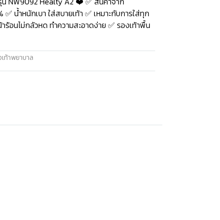
รุ่น NW9092 Healty A2 ❤️ ✅ สินค้าจาก
✅ น้ำหนักเบา ใส่สบายเท้า ✅ เหมาะกับการใส่ทุก
่หน้าร้อนไม่กลัวหด ทำความสะอาดง่าย ✅ รองเท้าพื้น
งเท้าพยาบาล