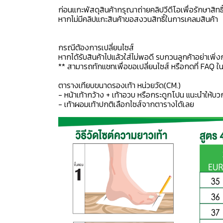
ก่อนแกะพัสดุสินค้ากรุณาถ่ายคลิปวีดีโอเพื่อรักษาสิท
หากไม่มีคลิปแกะสินค้าขอสงวนสิทธิ์ในการเคลมสินค้า
กรณีต้องการเปลี่ยนไซส์
หากได้รับสินค้าไปแล้วใส่ไม่พอดี รบกวนลูกค้าอย่าเพิ่ง
** สามารถทักแชทเพื่อขอเปลี่ยนไซส์ หรือกดที่ FAQ ในแช
ตารางเทียบขนาดรองเท้า หน่วยวัด(CM.)
- หน้าเท้ากว้าง + เท้าอวบ หรือกระดูกโปน แนะนำให้บว
- เท้าผอมเท้าปกติเลือกไซส์จากตารางได้เลย