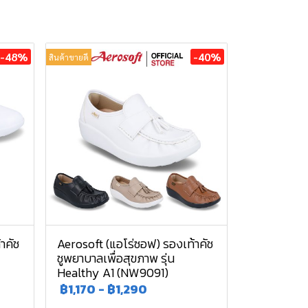
-48%
-40%
สินค้าขายดี
าคัช
Aerosoft (แอโร่ซอฟ) รองเท้าคัช
ชูพยาบาลเพื่อสุขภาพ รุ่น
Healthy A1 (NW9091)
฿1,170
-
฿1,290