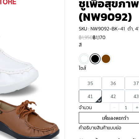
ชูเพื่อสุขภา
(NW9092)
SKU : NW9092-BK-41
ดำ, 4
฿1,950
฿1,170
สี
ไซส์
35
36
37
41
42
43
จำนวน
เพิ่มลงตะกร้า
คำอธิบายสินค้าแบบย่อ