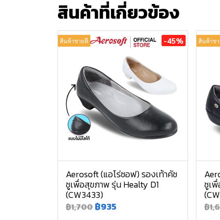
สินค้าที่เกี่ยวข้อง
-45%
สินค้าขายดี
สินค้าขา
Aerosoft (แอโร่ซอฟ) รองเท้าคัช
Aero
ชูเพื่อสุขภาพ รุ่น Healty D1
ชูเพ
(CW3433)
(CW
฿935
฿1,700
฿1,