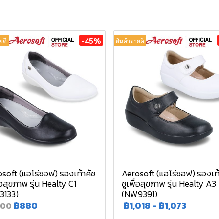
-45%
ยดี
สินค้าขายดี
soft (แอโร่ซอฟ) รองเท้าคัช
Aerosoft (แอโร่ซอฟ) รองเท้
ื่อสุขภาพ รุ่น Healty C1
ชูเพื่อสุขภาพ รุ่น Healty A3
3133)
(NW9391)
฿880
฿1,018
-
฿1,073
600