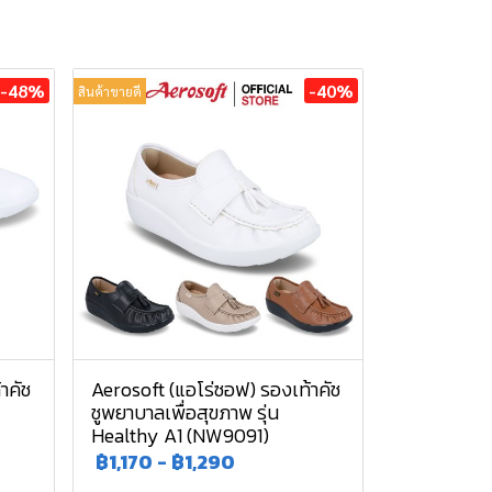
-48%
-40%
สินค้าขายดี
าคัช
Aerosoft (แอโร่ซอฟ) รองเท้าคัช
ชูพยาบาลเพื่อสุขภาพ รุ่น
Healthy A1 (NW9091)
฿1,170
-
฿1,290