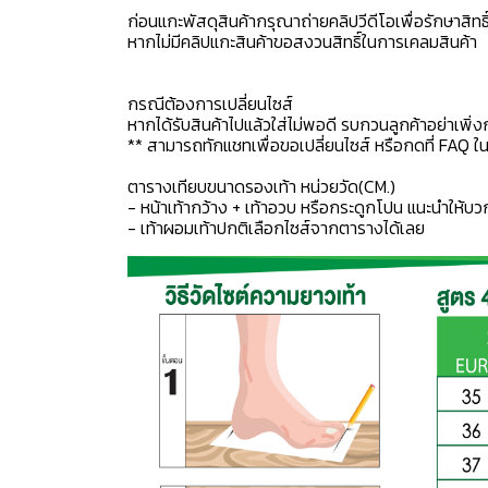
ก่อนแกะพัสดุสินค้ากรุณาถ่ายคลิปวีดีโอเพื่อรักษาสิท
หากไม่มีคลิปแกะสินค้าขอสงวนสิทธิ์ในการเคลมสินค้า
กรณีต้องการเปลี่ยนไซส์
หากได้รับสินค้าไปแล้วใส่ไม่พอดี รบกวนลูกค้าอย่าเพิ่ง
** สามารถทักแชทเพื่อขอเปลี่ยนไซส์ หรือกดที่ FAQ ในแช
ตารางเทียบขนาดรองเท้า หน่วยวัด(CM.)
- หน้าเท้ากว้าง + เท้าอวบ หรือกระดูกโปน แนะนำให้บว
- เท้าผอมเท้าปกติเลือกไซส์จากตารางได้เลย