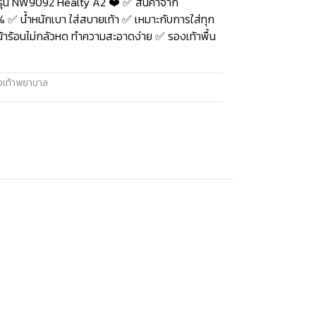
รุ่น NW9092 Healty A2 ❤️ ✅ สินค้าจาก
✅ น้ำหนักเบา ใส่สบายเท้า ✅ เหมาะกับการใส่ทุก
่หน้าร้อนไม่กลัวหด ทำความสะอาดง่าย ✅ รองเท้าพื้น
งเท้าพยาบาล