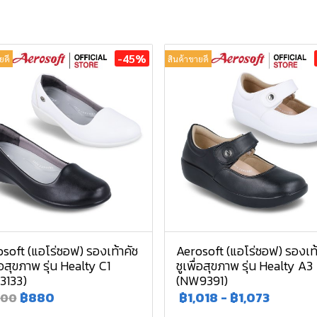
-45%
ยดี
สินค้าขายดี
soft (แอโร่ซอฟ) รองเท้าคัช
Aerosoft (แอโร่ซอฟ) รองเท้
ื่อสุขภาพ รุ่น Healty C1
ชูเพื่อสุขภาพ รุ่น Healty A3
3133)
(NW9391)
฿880
฿1,018
-
฿1,073
600