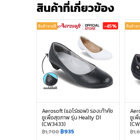
สินค้าที่เกี่ยวข้อง
-45%
สินค้าขายดี
สินค้าขา
Aerosoft (แอโร่ซอฟ) รองเท้าคัช
Aero
ชูเพื่อสุขภาพ รุ่น Healty D1
ชูเพ
(CW3433)
(CW
฿935
฿1,700
฿1,