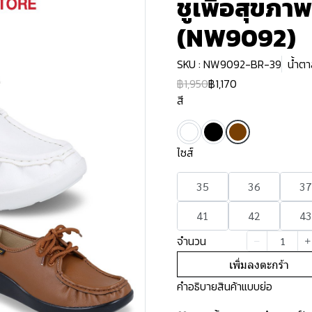
ชูเพื่อสุขภา
(NW9092)
SKU : NW9092-BR-39
น้ำตา
฿1,950
฿1,170
สี
ไซส์
35
36
37
41
42
43
จำนวน
เพิ่มลงตะกร้า
คำอธิบายสินค้าแบบย่อ