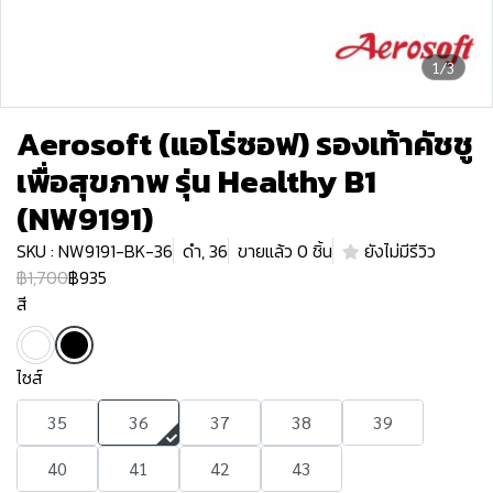
1/3
Aerosoft (แอโร่ซอฟ) รองเท้าคัชชู
เพื่อสุขภาพ รุ่น Healthy B1
(NW9191)
SKU : NW9191-BK-36
ดำ, 36
ขายแล้ว 0 ชิ้น
ยังไม่มีรีวิว
฿1,700
฿935
สี
ไซส์
35
36
37
38
39
40
41
42
43