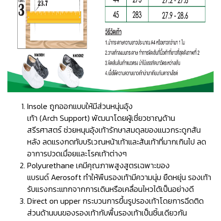
Insole ถูกออกแบบให้มีส่วนหนุ่นอุ้ง
เท้า (Arch Support) พัฒนาโดยผู้เชี่ยวชาญด้าน
สรีรศาสตร์ ช่วยหนุนอุ้งเท้ารักษาสมดุลของแนวกระดูกสัน
หลัง ลดแรงกดทับบริเวณหน้าเท้าและส้นเท้าที่มากเกินไป ลด
อาการปวดเมื่อยและโรคเท้าต่างๆ
Polyurethane เคมีคุณภาพสูงสูตรเฉพาะของ
แบรนด์ Aerosoft ทำให้พืนรองเท้ามีความนุ่ม ยืดหยุ่น รองเท้า
รับแรงกระแทกจากการเดินหรือเคลื่อนไหวได้เป็นอย่างดี
Direct on upper กระบวนการขึ้นรูปรองเท้าโดยการฉีดติด
ส่วนด้านบนของรองเท้ากับพื้นรองเท้าเป็นชิ้นเดียวกัน