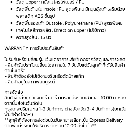
วัสดุ Upper : หนังไมโครไฟเบอร์ / PU
วัสดุพื้นด้านใน Insole : PU สูตรพิเศษ มีหนุนอุ้งเท้าเสริมด้วย
พลาสติก ABS ขึ้นรูป
วัสดุพื้นรองเท้า Outsole : Polyurethane (PU) สูตรพิเศษ
เทคโนโลยีการผลิต : Direct on upper (ไม่ใช้กาว)
ความสูงส้น : 1.5 นิ้ว
WARRANTY การรับประกันสินค้า
ไม่รับคืนหรือเปลี่ยนรุ่น เว้นแต่อาการเสียที่เกิดจากวัสดุ และการผลิต
- สินค้ารับประกันเปลี่ยนไซส์ภายใน 7 วันนับแต่วันลูกค้าที่ได้รับสินค้า
ตามใบเสร็จ
- สินค้าต้องยังไม่ใช้งานจริงหรือตัดป้ายแท็ก
- สินค้าอยู่ในสภาพสมบูรณ์
การจัดส่ง
สินค้าจัดส่งทุกวันจันทร์ เสาร์ ตัดรอบส่งรอบเช้าเวลา 10.00 น. หลัง
จากนั้นส่งในวันถัดไป
กรุงเทพปริมณฑล 1-3 วันทำการ ต่างจังหวัด 3-4 วันทำการ(ยกเว้น
พื้นที่ห่างไกล+1)
**ลูกค้าที่ต้องการส่งด่วนในวันสามารเลือกเป็น Express Delivery
ตามพื้นที่ๆระบบให้บริการ ตัดรอบ 10.00 ส่งในวัน**