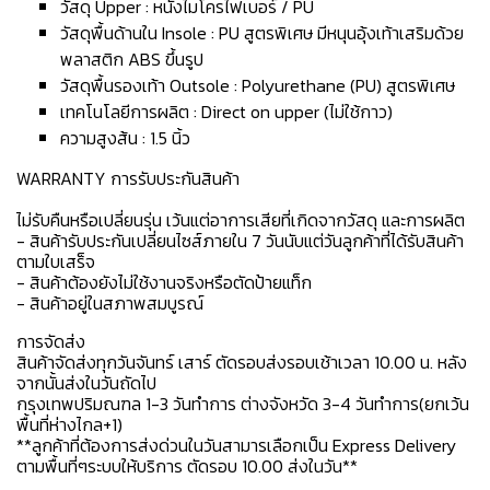
วัสดุ Upper : หนังไมโครไฟเบอร์ / PU
วัสดุพื้นด้านใน Insole : PU สูตรพิเศษ มีหนุนอุ้งเท้าเสริมด้วย
พลาสติก ABS ขึ้นรูป
วัสดุพื้นรองเท้า Outsole : Polyurethane (PU) สูตรพิเศษ
เทคโนโลยีการผลิต : Direct on upper (ไม่ใช้กาว)
ความสูงส้น : 1.5 นิ้ว
WARRANTY การรับประกันสินค้า
ไม่รับคืนหรือเปลี่ยนรุ่น เว้นแต่อาการเสียที่เกิดจากวัสดุ และการผลิต
- สินค้ารับประกันเปลี่ยนไซส์ภายใน 7 วันนับแต่วันลูกค้าที่ได้รับสินค้า
ตามใบเสร็จ
- สินค้าต้องยังไม่ใช้งานจริงหรือตัดป้ายแท็ก
- สินค้าอยู่ในสภาพสมบูรณ์
การจัดส่ง
สินค้าจัดส่งทุกวันจันทร์ เสาร์ ตัดรอบส่งรอบเช้าเวลา 10.00 น. หลัง
จากนั้นส่งในวันถัดไป
กรุงเทพปริมณฑล 1-3 วันทำการ ต่างจังหวัด 3-4 วันทำการ(ยกเว้น
พื้นที่ห่างไกล+1)
**ลูกค้าที่ต้องการส่งด่วนในวันสามารเลือกเป็น Express Delivery
ตามพื้นที่ๆระบบให้บริการ ตัดรอบ 10.00 ส่งในวัน**