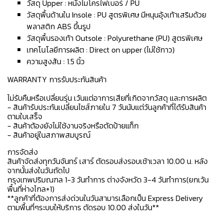
วัสดุ Upper : หนังไมโครไฟเบอร์ / PU
วัสดุพื้นด้านใน Insole : PU สูตรพิเศษ มีหนุนอุ้งเท้าเสริมด้วย
พลาสติก ABS ขึ้นรูป
วัสดุพื้นรองเท้า Outsole : Polyurethane (PU) สูตรพิเศษ
เทคโนโลยีการผลิต : Direct on upper (ไม่ใช้กาว)
ความสูงส้น : 1.5 นิ้ว
WARRANTY การรับประกันสินค้า
ไม่รับคืนหรือเปลี่ยนรุ่น เว้นแต่อาการเสียที่เกิดจากวัสดุ และการผลิต
- สินค้ารับประกันเปลี่ยนไซส์ภายใน 7 วันนับแต่วันลูกค้าที่ได้รับสินค้า
ตามใบเสร็จ
- สินค้าต้องยังไม่ใช้งานจริงหรือตัดป้ายแท็ก
- สินค้าอยู่ในสภาพสมบูรณ์
การจัดส่ง
สินค้าจัดส่งทุกวันจันทร์ เสาร์ ตัดรอบส่งรอบเช้าเวลา 10.00 น. หลัง
จากนั้นส่งในวันถัดไป
กรุงเทพปริมณฑล 1-3 วันทำการ ต่างจังหวัด 3-4 วันทำการ(ยกเว้น
พื้นที่ห่างไกล+1)
**ลูกค้าที่ต้องการส่งด่วนในวันสามารเลือกเป็น Express Delivery
ตามพื้นที่ๆระบบให้บริการ ตัดรอบ 10.00 ส่งในวัน**