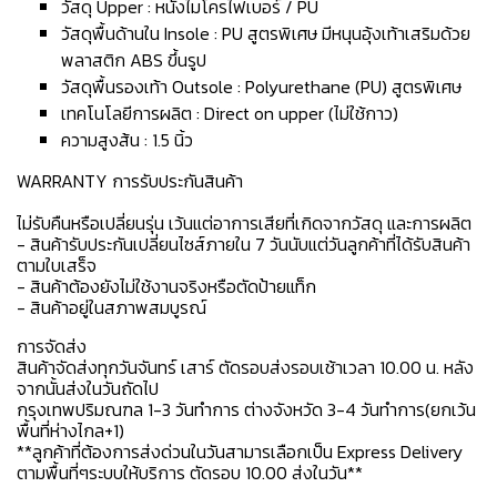
วัสดุ Upper : หนังไมโครไฟเบอร์ / PU
วัสดุพื้นด้านใน Insole : PU สูตรพิเศษ มีหนุนอุ้งเท้าเสริมด้วย
พลาสติก ABS ขึ้นรูป
วัสดุพื้นรองเท้า Outsole : Polyurethane (PU) สูตรพิเศษ
เทคโนโลยีการผลิต : Direct on upper (ไม่ใช้กาว)
ความสูงส้น : 1.5 นิ้ว
WARRANTY การรับประกันสินค้า
ไม่รับคืนหรือเปลี่ยนรุ่น เว้นแต่อาการเสียที่เกิดจากวัสดุ และการผลิต
- สินค้ารับประกันเปลี่ยนไซส์ภายใน 7 วันนับแต่วันลูกค้าที่ได้รับสินค้า
ตามใบเสร็จ
- สินค้าต้องยังไม่ใช้งานจริงหรือตัดป้ายแท็ก
- สินค้าอยู่ในสภาพสมบูรณ์
การจัดส่ง
สินค้าจัดส่งทุกวันจันทร์ เสาร์ ตัดรอบส่งรอบเช้าเวลา 10.00 น. หลัง
จากนั้นส่งในวันถัดไป
กรุงเทพปริมณฑล 1-3 วันทำการ ต่างจังหวัด 3-4 วันทำการ(ยกเว้น
พื้นที่ห่างไกล+1)
**ลูกค้าที่ต้องการส่งด่วนในวันสามารเลือกเป็น Express Delivery
ตามพื้นที่ๆระบบให้บริการ ตัดรอบ 10.00 ส่งในวัน**