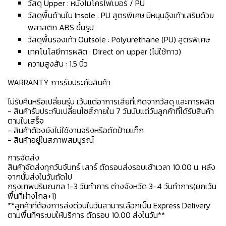
วัสดุ Upper : หนังไมโครไฟเบอร์ / PU
วัสดุพื้นด้านใน Insole : PU สูตรพิเศษ มีหนุนอุ้งเท้าเสริมด้วย
พลาสติก ABS ขึ้นรูป
วัสดุพื้นรองเท้า Outsole : Polyurethane (PU) สูตรพิเศษ
เทคโนโลยีการผลิต : Direct on upper (ไม่ใช้กาว)
ความสูงส้น : 1.5 นิ้ว
WARRANTY การรับประกันสินค้า
ไม่รับคืนหรือเปลี่ยนรุ่น เว้นแต่อาการเสียที่เกิดจากวัสดุ และการผลิต
- สินค้ารับประกันเปลี่ยนไซส์ภายใน 7 วันนับแต่วันลูกค้าที่ได้รับสินค้า
ตามใบเสร็จ
- สินค้าต้องยังไม่ใช้งานจริงหรือตัดป้ายแท็ก
- สินค้าอยู่ในสภาพสมบูรณ์
การจัดส่ง
สินค้าจัดส่งทุกวันจันทร์ เสาร์ ตัดรอบส่งรอบเช้าเวลา 10.00 น. หลัง
จากนั้นส่งในวันถัดไป
กรุงเทพปริมณฑล 1-3 วันทำการ ต่างจังหวัด 3-4 วันทำการ(ยกเว้น
พื้นที่ห่างไกล+1)
**ลูกค้าที่ต้องการส่งด่วนในวันสามารเลือกเป็น Express Delivery
ตามพื้นที่ๆระบบให้บริการ ตัดรอบ 10.00 ส่งในวัน**