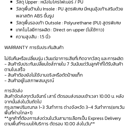
วัสดุ Upper : หนังไมโครไฟเบอร์ / PU
วัสดุพื้นด้านใน Insole : PU สูตรพิเศษ มีหนุนอุ้งเท้าเสริมด้วย
พลาสติก ABS ขึ้นรูป
วัสดุพื้นรองเท้า Outsole : Polyurethane (PU) สูตรพิเศษ
เทคโนโลยีการผลิต : Direct on upper (ไม่ใช้กาว)
ความสูงส้น : 1.5 นิ้ว
WARRANTY การรับประกันสินค้า
ไม่รับคืนหรือเปลี่ยนรุ่น เว้นแต่อาการเสียที่เกิดจากวัสดุ และการผลิต
- สินค้ารับประกันเปลี่ยนไซส์ภายใน 7 วันนับแต่วันลูกค้าที่ได้รับสินค้า
ตามใบเสร็จ
- สินค้าต้องยังไม่ใช้งานจริงหรือตัดป้ายแท็ก
- สินค้าอยู่ในสภาพสมบูรณ์
การจัดส่ง
สินค้าจัดส่งทุกวันจันทร์ เสาร์ ตัดรอบส่งรอบเช้าเวลา 10.00 น. หลัง
จากนั้นส่งในวันถัดไป
กรุงเทพปริมณฑล 1-3 วันทำการ ต่างจังหวัด 3-4 วันทำการ(ยกเว้น
พื้นที่ห่างไกล+1)
**ลูกค้าที่ต้องการส่งด่วนในวันสามารเลือกเป็น Express Delivery
ตามพื้นที่ๆระบบให้บริการ ตัดรอบ 10.00 ส่งในวัน**