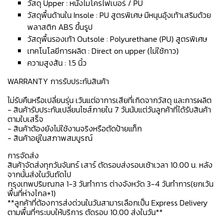
วัสดุ Upper : หนังไมโครไฟเบอร์ / PU
วัสดุพื้นด้านใน Insole : PU สูตรพิเศษ มีหนุนอุ้งเท้าเสริมด้วย
พลาสติก ABS ขึ้นรูป
วัสดุพื้นรองเท้า Outsole : Polyurethane (PU) สูตรพิเศษ
เทคโนโลยีการผลิต : Direct on upper (ไม่ใช้กาว)
ความสูงส้น : 1.5 นิ้ว
WARRANTY การรับประกันสินค้า
ไม่รับคืนหรือเปลี่ยนรุ่น เว้นแต่อาการเสียที่เกิดจากวัสดุ และการผลิต
- สินค้ารับประกันเปลี่ยนไซส์ภายใน 7 วันนับแต่วันลูกค้าที่ได้รับสินค้า
ตามใบเสร็จ
- สินค้าต้องยังไม่ใช้งานจริงหรือตัดป้ายแท็ก
- สินค้าอยู่ในสภาพสมบูรณ์
การจัดส่ง
สินค้าจัดส่งทุกวันจันทร์ เสาร์ ตัดรอบส่งรอบเช้าเวลา 10.00 น. หลัง
จากนั้นส่งในวันถัดไป
กรุงเทพปริมณฑล 1-3 วันทำการ ต่างจังหวัด 3-4 วันทำการ(ยกเว้น
พื้นที่ห่างไกล+1)
**ลูกค้าที่ต้องการส่งด่วนในวันสามารเลือกเป็น Express Delivery
ตามพื้นที่ๆระบบให้บริการ ตัดรอบ 10.00 ส่งในวัน**