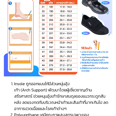
Insole ถูกออกแบบให้มีส่วนหนุ่นอุ้ง
เท้า (Arch Support) พัฒนาโดยผู้เชี่ยวชาญด้าน
สรีรศาสตร์ ช่วยหนุนอุ้งเท้ารักษาสมดุลของแนวกระดูกสัน
หลัง ลดแรงกดทับบริเวณหน้าเท้าและส้นเท้าที่มากเกินไป ลด
อาการปวดเมื่อยและโรคเท้าต่างๆ
Polyurethane เคมีคุณภาพสูงสูตรเฉพาะของ