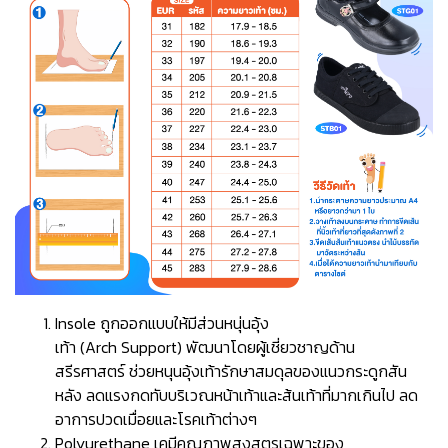
Insole ถูกออกแบบให้มีส่วนหนุ่นอุ้ง
เท้า (Arch Support) พัฒนาโดยผู้เชี่ยวชาญด้าน
สรีรศาสตร์ ช่วยหนุนอุ้งเท้ารักษาสมดุลของแนวกระดูกสัน
หลัง ลดแรงกดทับบริเวณหน้าเท้าและส้นเท้าที่มากเกินไป ลด
อาการปวดเมื่อยและโรคเท้าต่างๆ
Polyurethane เคมีคุณภาพสูงสูตรเฉพาะของ