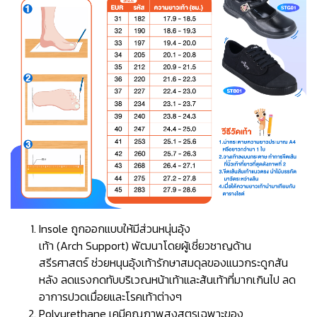
Insole ถูกออกแบบให้มีส่วนหนุ่นอุ้ง
เท้า (Arch Support) พัฒนาโดยผู้เชี่ยวชาญด้าน
สรีรศาสตร์ ช่วยหนุนอุ้งเท้ารักษาสมดุลของแนวกระดูกสัน
หลัง ลดแรงกดทับบริเวณหน้าเท้าและส้นเท้าที่มากเกินไป ลด
อาการปวดเมื่อยและโรคเท้าต่างๆ
Polyurethane เคมีคุณภาพสูงสูตรเฉพาะของ