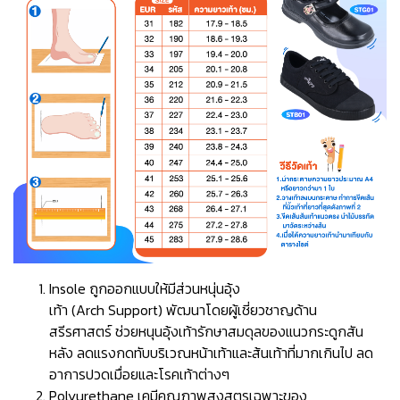
Insole ถูกออกแบบให้มีส่วนหนุ่นอุ้ง
เท้า (Arch Support) พัฒนาโดยผู้เชี่ยวชาญด้าน
สรีรศาสตร์ ช่วยหนุนอุ้งเท้ารักษาสมดุลของแนวกระดูกสัน
หลัง ลดแรงกดทับบริเวณหน้าเท้าและส้นเท้าที่มากเกินไป ลด
อาการปวดเมื่อยและโรคเท้าต่างๆ
Polyurethane เคมีคุณภาพสูงสูตรเฉพาะของ