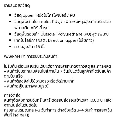
รายละเอียดวัสดุ
วัสดุ Upper : หนังไมโครไฟเบอร์ / PU
วัสดุพื้นด้านใน Insole : PU สูตรพิเศษ มีหนุนอุ้งเท้าเสริมด้วย
พลาสติก ABS ขึ้นรูป
วัสดุพื้นรองเท้า Outsole : Polyurethane (PU) สูตรพิเศษ
เทคโนโลยีการผลิต : Direct on upper (ไม่ใช้กาว)
ความสูงส้น : 1.5 นิ้ว
WARRANTY การรับประกันสินค้า
ไม่รับคืนหรือเปลี่ยนรุ่น เว้นแต่อาการเสียที่เกิดจากวัสดุ และการผลิต
- สินค้ารับประกันเปลี่ยนไซส์ภายใน 7 วันนับแต่วันลูกค้าที่ได้รับสินค้า
ตามใบเสร็จ
- สินค้าต้องยังไม่ใช้งานจริงหรือตัดป้ายแท็ก
- สินค้าอยู่ในสภาพสมบูรณ์
การจัดส่ง
สินค้าจัดส่งทุกวันจันทร์ เสาร์ ตัดรอบส่งรอบเช้าเวลา 10.00 น. หลัง
จากนั้นส่งในวันถัดไป
กรุงเทพปริมณฑล 1-3 วันทำการ ต่างจังหวัด 3-4 วันทำการ(ยกเว้น
พื้นที่ห่างไกล+1)