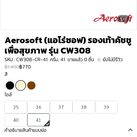
1/3
Aerosoft (แอโร่ซอฟ) รองเท้าคัชชู
เพื่อสุขภาพ รุ่น CW308
SKU : CW308-CR-41
ครีม, 41
ขายแล้ว 0 ชิ้น
ยังไม่มีรีวิว
฿1,400
฿770
สี
ไซส์
35
36
37
38
39
40
41
คำอธิบายสินค้าแบบย่อ