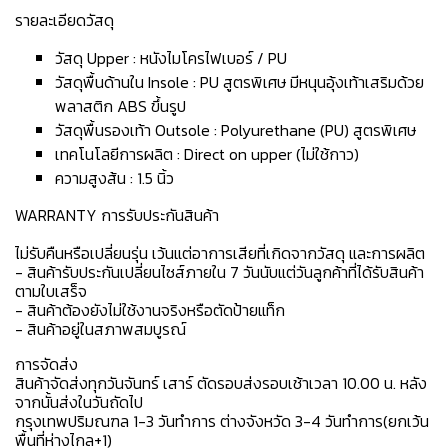
รายละเอียดวัสดุ
วัสดุ Upper : หนังไมโครไฟเบอร์ / PU
วัสดุพื้นด้านใน Insole : PU สูตรพิเศษ มีหนุนอุ้งเท้าเสริมด้วย
พลาสติก ABS ขึ้นรูป
วัสดุพื้นรองเท้า Outsole : Polyurethane (PU) สูตรพิเศษ
เทคโนโลยีการผลิต : Direct on upper (ไม่ใช้กาว)
ความสูงส้น : 1.5 นิ้ว
WARRANTY การรับประกันสินค้า
ไม่รับคืนหรือเปลี่ยนรุ่น เว้นแต่อาการเสียที่เกิดจากวัสดุ และการผลิต
- สินค้ารับประกันเปลี่ยนไซส์ภายใน 7 วันนับแต่วันลูกค้าที่ได้รับสินค้า
ตามใบเสร็จ
- สินค้าต้องยังไม่ใช้งานจริงหรือตัดป้ายแท็ก
- สินค้าอยู่ในสภาพสมบูรณ์
การจัดส่ง
สินค้าจัดส่งทุกวันจันทร์ เสาร์ ตัดรอบส่งรอบเช้าเวลา 10.00 น. หลัง
จากนั้นส่งในวันถัดไป
กรุงเทพปริมณฑล 1-3 วันทำการ ต่างจังหวัด 3-4 วันทำการ(ยกเว้น
พื้นที่ห่างไกล+1)