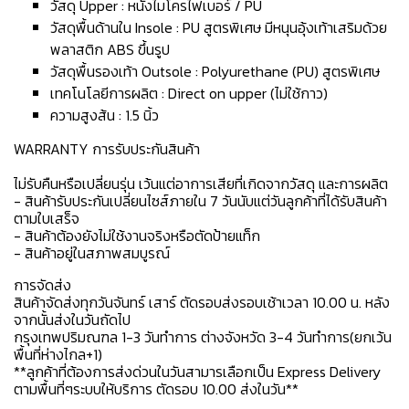
วัสดุ Upper : หนังไมโครไฟเบอร์ / PU
วัสดุพื้นด้านใน Insole : PU สูตรพิเศษ มีหนุนอุ้งเท้าเสริมด้วย
พลาสติก ABS ขึ้นรูป
วัสดุพื้นรองเท้า Outsole : Polyurethane (PU) สูตรพิเศษ
เทคโนโลยีการผลิต : Direct on upper (ไม่ใช้กาว)
ความสูงส้น : 1.5 นิ้ว
WARRANTY การรับประกันสินค้า
ไม่รับคืนหรือเปลี่ยนรุ่น เว้นแต่อาการเสียที่เกิดจากวัสดุ และการผลิต
- สินค้ารับประกันเปลี่ยนไซส์ภายใน 7 วันนับแต่วันลูกค้าที่ได้รับสินค้า
ตามใบเสร็จ
- สินค้าต้องยังไม่ใช้งานจริงหรือตัดป้ายแท็ก
- สินค้าอยู่ในสภาพสมบูรณ์
การจัดส่ง
สินค้าจัดส่งทุกวันจันทร์ เสาร์ ตัดรอบส่งรอบเช้าเวลา 10.00 น. หลัง
จากนั้นส่งในวันถัดไป
กรุงเทพปริมณฑล 1-3 วันทำการ ต่างจังหวัด 3-4 วันทำการ(ยกเว้น
พื้นที่ห่างไกล+1)
**ลูกค้าที่ต้องการส่งด่วนในวันสามารเลือกเป็น Express Delivery
ตามพื้นที่ๆระบบให้บริการ ตัดรอบ 10.00 ส่งในวัน**