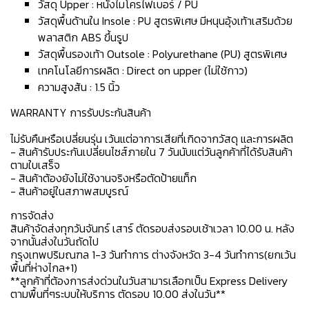
วัสดุ Upper : หนังไมโครไฟเบอร์ / PU
วัสดุพื้นด้านใน Insole : PU สูตรพิเศษ มีหนุนอุ้งเท้าเสริมด้วย
พลาสติก ABS ขึ้นรูป
วัสดุพื้นรองเท้า Outsole : Polyurethane (PU) สูตรพิเศษ
เทคโนโลยีการผลิต : Direct on upper (ไม่ใช้กาว)
ความสูงส้น : 1.5 นิ้ว
WARRANTY การรับประกันสินค้า
ไม่รับคืนหรือเปลี่ยนรุ่น เว้นแต่อาการเสียที่เกิดจากวัสดุ และการผลิต
- สินค้ารับประกันเปลี่ยนไซส์ภายใน 7 วันนับแต่วันลูกค้าที่ได้รับสินค้า
ตามใบเสร็จ
- สินค้าต้องยังไม่ใช้งานจริงหรือตัดป้ายแท็ก
- สินค้าอยู่ในสภาพสมบูรณ์
การจัดส่ง
สินค้าจัดส่งทุกวันจันทร์ เสาร์ ตัดรอบส่งรอบเช้าเวลา 10.00 น. หลัง
จากนั้นส่งในวันถัดไป
กรุงเทพปริมณฑล 1-3 วันทำการ ต่างจังหวัด 3-4 วันทำการ(ยกเว้น
พื้นที่ห่างไกล+1)
**ลูกค้าที่ต้องการส่งด่วนในวันสามารเลือกเป็น Express Delivery
ตามพื้นที่ๆระบบให้บริการ ตัดรอบ 10.00 ส่งในวัน**