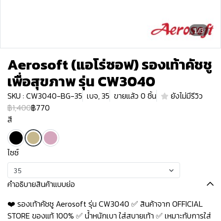
1/3
Aerosoft (แอโร่ซอฟ) รองเท้าคัชชู
เพื่อสุขภาพ รุ่น CW3040
SKU : CW3040-BG-35
เบจ, 35
ขายแล้ว 0 ชิ้น
ยังไม่มีรีวิว
฿1,400
฿770
สี
ไซซ์
35
คำอธิบายสินค้าแบบย่อ
❤️ รองเท้าคัชชู Aerosoft รุ่น CW3040 ✅ สินค้าจาก OFFICIAL
STORE ของแท้ 100% ✅ น้ำหนักเบา ใส่สบายเท้า ✅ เหมาะกับการใส่