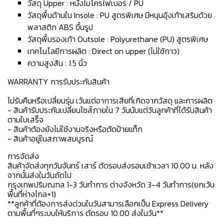
วัสดุ Upper : หนังไมโครไฟเบอร์ / PU
วัสดุพื้นด้านใน Insole : PU สูตรพิเศษ มีหนุนอุ้งเท้าเสริมด้วย
พลาสติก ABS ขึ้นรูป
วัสดุพื้นรองเท้า Outsole : Polyurethane (PU) สูตรพิเศษ
เทคโนโลยีการผลิต : Direct on upper (ไม่ใช้กาว)
ความสูงส้น : 1.5 นิ้ว
WARRANTY การรับประกันสินค้า
ไม่รับคืนหรือเปลี่ยนรุ่น เว้นแต่อาการเสียที่เกิดจากวัสดุ และการผลิต
- สินค้ารับประกันเปลี่ยนไซส์ภายใน 7 วันนับแต่วันลูกค้าที่ได้รับสินค้า
ตามใบเสร็จ
- สินค้าต้องยังไม่ใช้งานจริงหรือตัดป้ายแท็ก
- สินค้าอยู่ในสภาพสมบูรณ์
การจัดส่ง
สินค้าจัดส่งทุกวันจันทร์ เสาร์ ตัดรอบส่งรอบเช้าเวลา 10.00 น. หลัง
จากนั้นส่งในวันถัดไป
กรุงเทพปริมณฑล 1-3 วันทำการ ต่างจังหวัด 3-4 วันทำการ(ยกเว้น
พื้นที่ห่างไกล+1)
**ลูกค้าที่ต้องการส่งด่วนในวันสามารเลือกเป็น Express Delivery
ตามพื้นที่ๆระบบให้บริการ ตัดรอบ 10.00 ส่งในวัน**