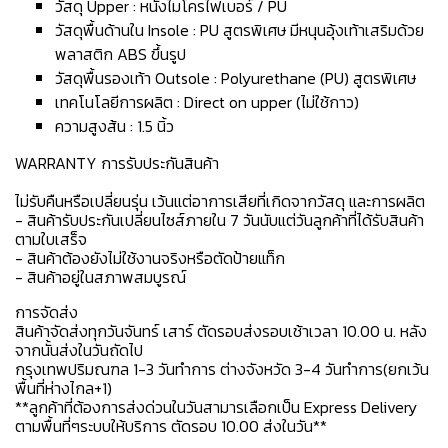
วัสดุ Upper : หนังไมโครไฟเบอร์ / PU
วัสดุพื้นด้านใน Insole : PU สูตรพิเศษ มีหนุนอุ้งเท้าเสริมด้วย
พลาสติก ABS ขึ้นรูป
วัสดุพื้นรองเท้า Outsole : Polyurethane (PU) สูตรพิเศษ
เทคโนโลยีการผลิต : Direct on upper (ไม่ใช้กาว)
ความสูงส้น : 1.5 นิ้ว
WARRANTY การรับประกันสินค้า
ไม่รับคืนหรือเปลี่ยนรุ่น เว้นแต่อาการเสียที่เกิดจากวัสดุ และการผลิต
- สินค้ารับประกันเปลี่ยนไซส์ภายใน 7 วันนับแต่วันลูกค้าที่ได้รับสินค้า
ตามใบเสร็จ
- สินค้าต้องยังไม่ใช้งานจริงหรือตัดป้ายแท็ก
- สินค้าอยู่ในสภาพสมบูรณ์
การจัดส่ง
สินค้าจัดส่งทุกวันจันทร์ เสาร์ ตัดรอบส่งรอบเช้าเวลา 10.00 น. หลัง
จากนั้นส่งในวันถัดไป
กรุงเทพปริมณฑล 1-3 วันทำการ ต่างจังหวัด 3-4 วันทำการ(ยกเว้น
พื้นที่ห่างไกล+1)
**ลูกค้าที่ต้องการส่งด่วนในวันสามารเลือกเป็น Express Delivery
ตามพื้นที่ๆระบบให้บริการ ตัดรอบ 10.00 ส่งในวัน**