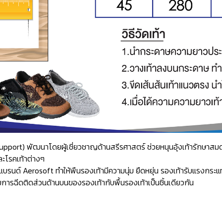
ch Support) พัฒนาโดยผู้เชี่ยวชาญด้านสรีรศาสตร์ ช่วยหนุนอุ้งเท้ารักษ
ละโรคเท้าต่างๆ
ด์ Aerosoft ทำให้พืนรองเท้ามีความนุ่ม ยืดหยุ่น รองเท้ารับแรงกระแท
ารฉีดติดส่วนด้านบนของรองเท้ากับพื้นรองเท้าเป็นชิ้นเดียวกัน