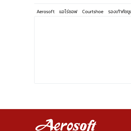
Aerosoft
แอโร่ซอฟ
Courtshoe
รองเท้าคัชชู