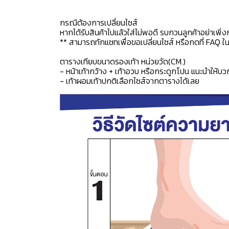
กรณีต้องการเปลี่ยนไซส์
หากได้รับสินค้าไปแล้วใส่ไม่พอดี รบกวนลูกค้าอย่าเพิ่ง
** สามารถทักแชทเพื่อขอเปลี่ยนไซส์ หรือกดที่ FAQ ในแช
ตารางเทียบขนาดรองเท้า หน่วยวัด(CM.)
- หน้าเท้ากว้าง + เท้าอวบ หรือกระดูกโปน แนะนำให้บว
- เท้าผอมเท้าปกติเลือกไซส์จากตารางได้เลย