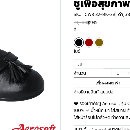
ชูเพื่อสุขภา
SKU : CW3132-BK-38
ดำ, 3
฿1,700
฿935
สี
ไซซ์
38
จำนวน
เพิ่มลงตะกร้า
คำอธิบายสินค้าแบบย่อ
❤️ รองเท้าคัชชู Aerosoft รุ่
100% ✅ น้ำหนักเบา ใส่สบายเท้า
ใส่หน้าร้อนไม่กลัวหด ทำความสะอ
แบรนด์:
หมวดหมู่:
Aerosoft
รอง