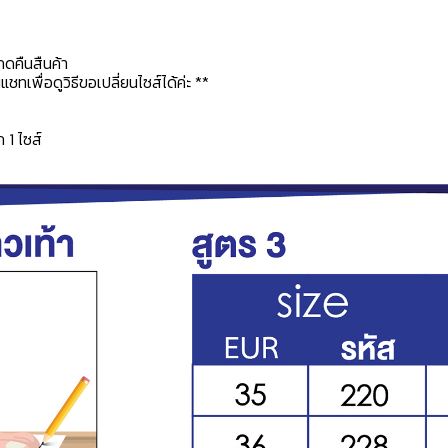
กดคืนสืนค้า
ทเพื่อดูวิธีขอเปลี่ยนไซส์ได้ค่ะ **
ก 1 ไซส์