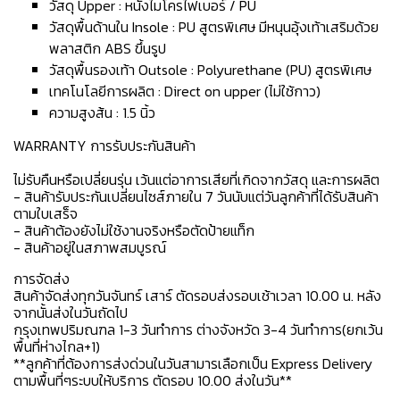
วัสดุ Upper : หนังไมโครไฟเบอร์ / PU
วัสดุพื้นด้านใน Insole : PU สูตรพิเศษ มีหนุนอุ้งเท้าเสริมด้วย
พลาสติก ABS ขึ้นรูป
วัสดุพื้นรองเท้า Outsole : Polyurethane (PU) สูตรพิเศษ
เทคโนโลยีการผลิต : Direct on upper (ไม่ใช้กาว)
ความสูงส้น : 1.5 นิ้ว
WARRANTY การรับประกันสินค้า
ไม่รับคืนหรือเปลี่ยนรุ่น เว้นแต่อาการเสียที่เกิดจากวัสดุ และการผลิต
- สินค้ารับประกันเปลี่ยนไซส์ภายใน 7 วันนับแต่วันลูกค้าที่ได้รับสินค้า
ตามใบเสร็จ
- สินค้าต้องยังไม่ใช้งานจริงหรือตัดป้ายแท็ก
- สินค้าอยู่ในสภาพสมบูรณ์
การจัดส่ง
สินค้าจัดส่งทุกวันจันทร์ เสาร์ ตัดรอบส่งรอบเช้าเวลา 10.00 น. หลัง
จากนั้นส่งในวันถัดไป
กรุงเทพปริมณฑล 1-3 วันทำการ ต่างจังหวัด 3-4 วันทำการ(ยกเว้น
พื้นที่ห่างไกล+1)
**ลูกค้าที่ต้องการส่งด่วนในวันสามารเลือกเป็น Express Delivery
ตามพื้นที่ๆระบบให้บริการ ตัดรอบ 10.00 ส่งในวัน**