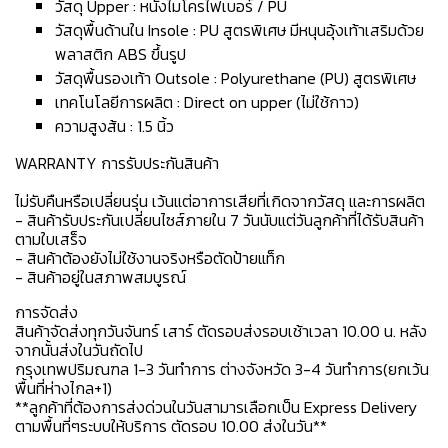
วัสดุ Upper : หนังไมโครไฟเบอร์ / PU
วัสดุพื้นด้านใน Insole : PU สูตรพิเศษ มีหนุนอุ้งเท้าเสริมด้วย
พลาสติก ABS ขึ้นรูป
วัสดุพื้นรองเท้า Outsole : Polyurethane (PU) สูตรพิเศษ
เทคโนโลยีการผลิต : Direct on upper (ไม่ใช้กาว)
ความสูงส้น : 1.5 นิ้ว
WARRANTY การรับประกันสินค้า
ไม่รับคืนหรือเปลี่ยนรุ่น เว้นแต่อาการเสียที่เกิดจากวัสดุ และการผลิต
- สินค้ารับประกันเปลี่ยนไซส์ภายใน 7 วันนับแต่วันลูกค้าที่ได้รับสินค้า
ตามใบเสร็จ
- สินค้าต้องยังไม่ใช้งานจริงหรือตัดป้ายแท็ก
- สินค้าอยู่ในสภาพสมบูรณ์
การจัดส่ง
สินค้าจัดส่งทุกวันจันทร์ เสาร์ ตัดรอบส่งรอบเช้าเวลา 10.00 น. หลัง
จากนั้นส่งในวันถัดไป
กรุงเทพปริมณฑล 1-3 วันทำการ ต่างจังหวัด 3-4 วันทำการ(ยกเว้น
พื้นที่ห่างไกล+1)
**ลูกค้าที่ต้องการส่งด่วนในวันสามารเลือกเป็น Express Delivery
ตามพื้นที่ๆระบบให้บริการ ตัดรอบ 10.00 ส่งในวัน**