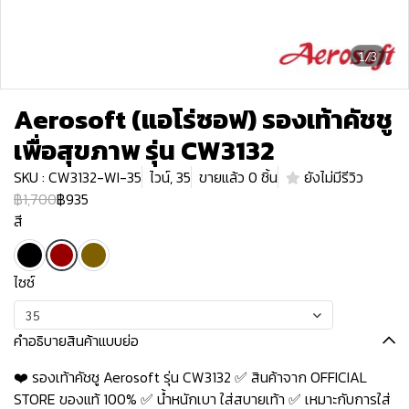
1/3
Aerosoft (แอโร่ซอฟ) รองเท้าคัชชู
เพื่อสุขภาพ รุ่น CW3132
SKU : CW3132-WI-35
ไวน์, 35
ขายแล้ว 0 ชิ้น
ยังไม่มีรีวิว
฿1,700
฿935
สี
ไซซ์
35
คำอธิบายสินค้าแบบย่อ
❤️ รองเท้าคัชชู Aerosoft รุ่น CW3132 ✅ สินค้าจาก OFFICIAL
STORE ของแท้ 100% ✅ น้ำหนักเบา ใส่สบายเท้า ✅ เหมาะกับการใส่