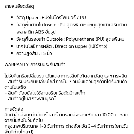
รายละเอียดวัสดุ
วัสดุ Upper : หนังไมโครไฟเบอร์ / PU
วัสดุพื้นด้านใน Insole : PU สูตรพิเศษ มีหนุนอุ้งเท้าเสริมด้วย
พลาสติก ABS ขึ้นรูป
วัสดุพื้นรองเท้า Outsole : Polyurethane (PU) สูตรพิเศษ
เทคโนโลยีการผลิต : Direct on upper (ไม่ใช้กาว)
ความสูงส้น : 1.5 นิ้ว
WARRANTY การรับประกันสินค้า
ไม่รับคืนหรือเปลี่ยนรุ่น เว้นแต่อาการเสียที่เกิดจากวัสดุ และการผลิต
- สินค้ารับประกันเปลี่ยนไซส์ภายใน 7 วันนับแต่วันลูกค้าที่ได้รับสินค้า
ตามใบเสร็จ
- สินค้าต้องยังไม่ใช้งานจริงหรือตัดป้ายแท็ก
- สินค้าอยู่ในสภาพสมบูรณ์
การจัดส่ง
สินค้าจัดส่งทุกวันจันทร์ เสาร์ ตัดรอบส่งรอบเช้าเวลา 10.00 น. หลัง
จากนั้นส่งในวันถัดไป
กรุงเทพปริมณฑล 1-3 วันทำการ ต่างจังหวัด 3-4 วันทำการ(ยกเว้น
พื้นที่ห่างไกล+1)