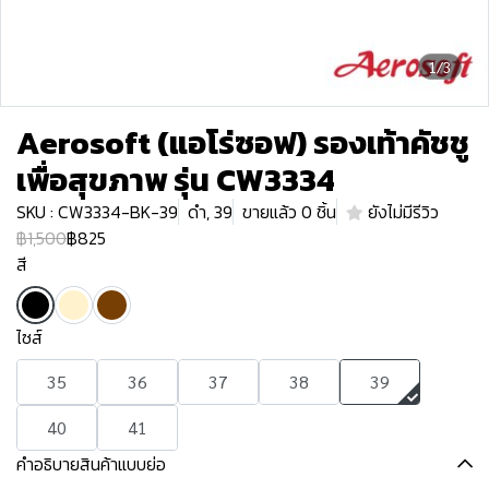
1/3
Aerosoft (แอโร่ซอฟ) รองเท้าคัชชู
เพื่อสุขภาพ รุ่น CW3334
SKU : CW3334-BK-39
ดำ, 39
ขายแล้ว 0 ชิ้น
ยังไม่มีรีวิว
฿1,500
฿825
สี
ไซส์
35
36
37
38
39
40
41
คำอธิบายสินค้าแบบย่อ