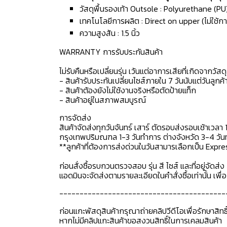
วัสดุพื้นรองเท้า Outsole : Polyurethane (PU
เทคโนโลยีการผลิต : Direct on upper (ไม่ใช้กา
ความสูงส้น : 1.5 นิ้ว
WARRANTY การรับประกันสินค้า
ไม่รับคืนหรือเปลี่ยนรุ่น เว้นแต่อาการเสียที่เกิดจากวัส
- สินค้ารับประกันเปลี่ยนไซส์ภายใน 7 วันนับแต่วันลูกค้า
- สินค้าต้องยังไม่ใช้งานจริงหรือตัดป้ายแท็ก
- สินค้าอยู่ในสภาพสมบูรณ์
การจัดส่ง
สินค้าจัดส่งทุกวันจันทร์ เสาร์ ตัดรอบส่งรอบเช้าเวลา 
กรุงเทพปริมณฑล 1-3 วันทำการ ต่างจังหวัด 3-4 วันทำ
**ลูกค้าที่ต้องการส่งด่วนในวันสามารเลือกเป็น Expre
ก่อนสั่งซื้อรบกวนตรวจสอบ รุ่น สี ไซส์ และที่อยู่จัดส่ง 
แอดมินจะจัดส่งตามรายละเอียดในคำสั่งซื้อเท่านั้น เพ
-----------------------------------------
ก่อนแกะพัสดุสินค้ากรุณาถ่ายคลิปวีดีโอเพื่อรักษาสิท
หากไม่มีคลิปแกะสินค้าขอสงวนสิทธิ์ในการเคลมสินค้า