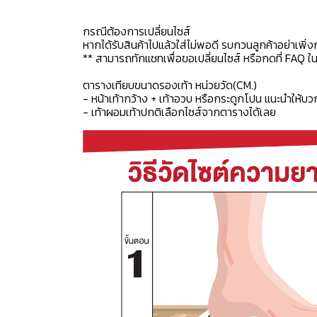
กรณีต้องการเปลี่ยนไซส์
หากได้รับสินค้าไปแล้วใส่ไม่พอดี รบกวนลูกค้าอย่าเพิ่ง
** สามารถทักแชทเพื่อขอเปลี่ยนไซส์ หรือกดที่ FAQ ในแช
ตารางเทียบขนาดรองเท้า หน่วยวัด(CM.)
- หน้าเท้ากว้าง + เท้าอวบ หรือกระดูกโปน แนะนำให้บว
- เท้าผอมเท้าปกติเลือกไซส์จากตารางได้เลย