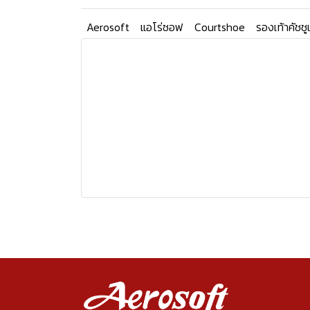
Aerosoft
แอโร่ซอฟ
Courtshoe
รองเท้าคัชชู