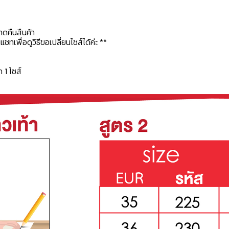
กดคืนสืนค้า
ทเพื่อดูวิธีขอเปลี่ยนไซส์ได้ค่ะ **
ก 1 ไซส์