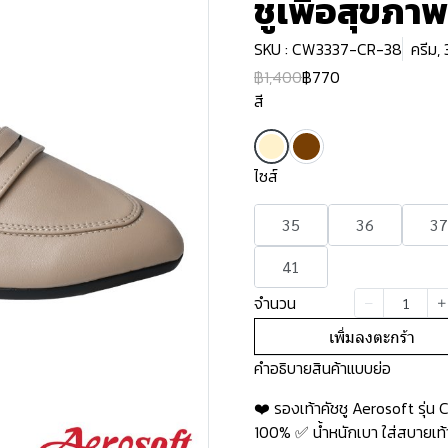
ชูเพื่อสุขภา
SKU : CW3337-CR-38
ครีม,
฿1,400
฿770
สี
ไซส์
35
36
37
41
จำนวน
เพิ่มลงตะกร้า
คำอธิบายสินค้าแบบย่อ
❤️ รองเท้าคัชชู Aerosoft รุ
100% ✅ น้ำหนักเบา ใส่สบายเท้า