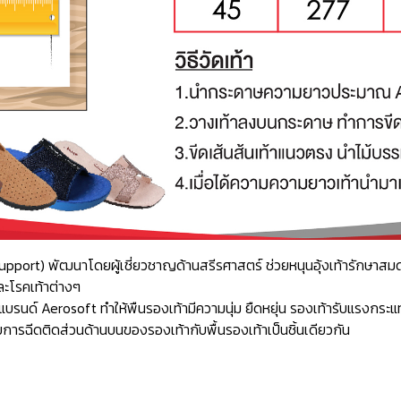
ch Support) พัฒนาโดยผู้เชี่ยวชาญด้านสรีรศาสตร์ ช่วยหนุนอุ้งเท้ารักษ
ละโรคเท้าต่างๆ
ด์ Aerosoft ทำให้พืนรองเท้ามีความนุ่ม ยืดหยุ่น รองเท้ารับแรงกระแท
ารฉีดติดส่วนด้านบนของรองเท้ากับพื้นรองเท้าเป็นชิ้นเดียวกัน