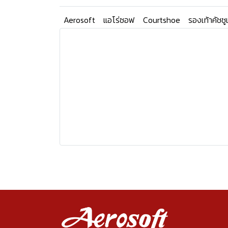
Aerosoft
แอโร่ซอฟ
Courtshoe
รองเท้าคัชชู