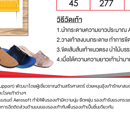
ch Support) พัฒนาโดยผู้เชี่ยวชาญด้านสรีรศาสตร์ ช่วยหนุนอุ้งเท้ารักษ
ละโรคเท้าต่างๆ
ด์ Aerosoft ทำให้พืนรองเท้ามีความนุ่ม ยืดหยุ่น รองเท้ารับแรงกระแท
ารฉีดติดส่วนด้านบนของรองเท้ากับพื้นรองเท้าเป็นชิ้นเดียวกัน