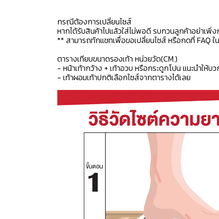
กรณีต้องการเปลี่ยนไซส์
หากได้รับสินค้าไปแล้วใส่ไม่พอดี รบกวนลูกค้าอย่าเพิ่ง
** สามารถทักแชทเพื่อขอเปลี่ยนไซส์ หรือกดที่ FAQ ในแช
ตารางเทียบขนาดรองเท้า หน่วยวัด(CM.)
- หน้าเท้ากว้าง + เท้าอวบ หรือกระดูกโปน แนะนำให้บว
- เท้าผอมเท้าปกติเลือกไซส์จากตารางได้เลย