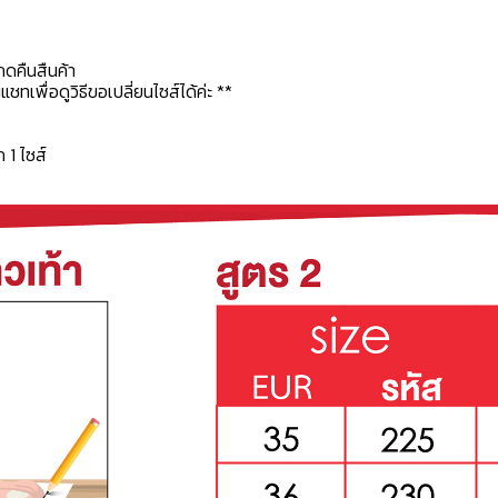
กดคืนสืนค้า
ทเพื่อดูวิธีขอเปลี่ยนไซส์ได้ค่ะ **
ก 1 ไซส์