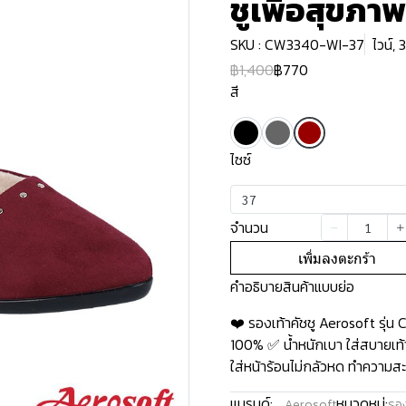
ชูเพื่อสุขภา
SKU : CW3340-WI-37
ไวน์, 
฿1,400
฿770
สี
ไซซ์
37
จำนวน
เพิ่มลงตะกร้า
คำอธิบายสินค้าแบบย่อ
❤️ รองเท้าคัชชู Aerosoft รุ
100% ✅ น้ำหนักเบา ใส่สบายเท้า
ใส่หน้าร้อนไม่กลัวหด ทำความสะอ
แบรนด์:
หมวดหมู่:
Aerosoft
รอง