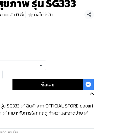
อสุขภาพ รุ่น SG333
ขายแล้ว 0 ชิ้น
ยังไม่มีรีวิว
แชร์
ซื้อเลย
พ รุ่น SG333 ✅ สินค้าจาก OFFICIAL STORE ของแท้
้า ✅ เหมาะกับการใส่ทุกฤดู ทำความสะอาดง่าย ✅
เท้านักเรียน