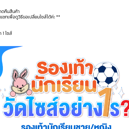
กดคืนสืนค้า
ทเพื่อดูวิธีขอเปลี่ยนไซส์ได้ค่ะ **
ก 1 ไซส์