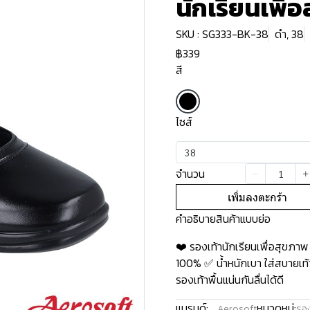
นักเรียนเพื่
SKU : SG333-BK-38
ดำ, 38
฿339
สี
ไซส์
38
จำนวน
เพิ่มลงตะกร้า
คำอธิบายสินค้าแบบย่อ
❤️ รองเท้านักเรียนเพื่อสุขภา
100% ✅ น้ำหนักเบา ใส่สบายเท
รองเท้าพื้นแน่นกันลื่นได้ดี
แบรนด์:
หมวดหมู่:
Aerosoft
รอง