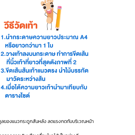
าสมดุลของแนวกระดูกสันหลัง ลดแรงกดทับบริเวณหน้า