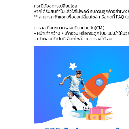
กรณีต้องการเปลี่ยนไซส์
หากได้รับสินค้าไปแล้วใส่ไม่พอดี รบกวนลูกค้าอย่าเพิ่ง
** สามารถทักแชทเพื่อขอเปลี่ยนไซส์ หรือกดที่ FAQ ในแช
ตารางเทียบขนาดรองเท้า หน่วยวัด(CM.)
- หน้าเท้ากว้าง + เท้าอวบ หรือกระดูกโปน แนะนำให้บว
- เท้าผอมเท้าปกติเลือกไซส์จากตารางได้เลย