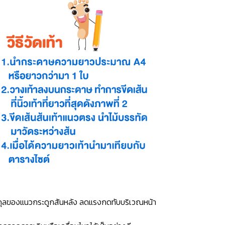
าสมดุลของแนวกระดูกสันหลัง ลดแรงกดทับบริเวณหน้า