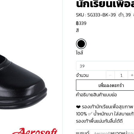
นักเรียนเพื่
SKU : SG333-BK-39
ดำ, 39
฿339
สี
ไซส์
39
จำนวน
เพิ่มลงตะกร้า
คำอธิบายสินค้าแบบย่อ
❤️ รองเท้านักเรียนเพื่อสุขภา
100% ✅ น้ำหนักเบา ใส่สบายเท
รองเท้าพื้นแน่นกันลื่นได้ดี
แบรนด์:
หมวดหมู่:
Aerosoft
รอง