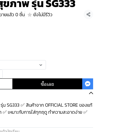
อสุขภาพ รุ่น SG333
ขายแล้ว 0 ชิ้น
ยังไม่มีรีวิว
แชร์
ซื้อเลย
พ รุ่น SG333 ✅ สินค้าจาก OFFICIAL STORE ของแท้
้า ✅ เหมาะกับการใส่ทุกฤดู ทำความสะอาดง่าย ✅
เท้านักเรียน