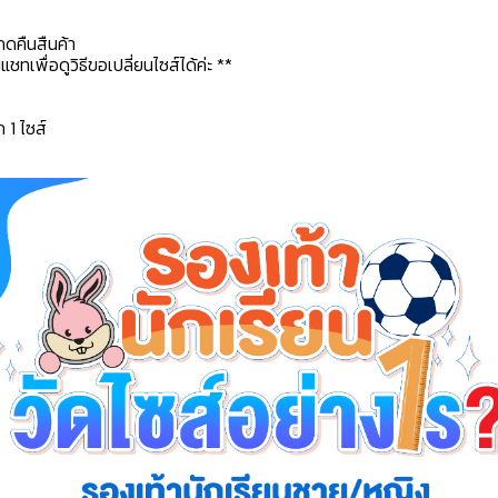
กดคืนสืนค้า
ทเพื่อดูวิธีขอเปลี่ยนไซส์ได้ค่ะ **
ก 1 ไซส์