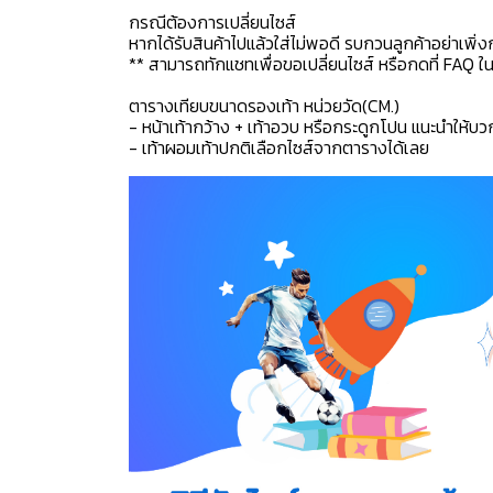
กรณีต้องการเปลี่ยนไซส์
หากได้รับสินค้าไปแล้วใส่ไม่พอดี รบกวนลูกค้าอย่าเพิ่ง
** สามารถทักแชทเพื่อขอเปลี่ยนไซส์ หรือกดที่ FAQ ในแช
ตารางเทียบขนาดรองเท้า หน่วยวัด(CM.)
- หน้าเท้ากว้าง + เท้าอวบ หรือกระดูกโปน แนะนำให้บว
- เท้าผอมเท้าปกติเลือกไซส์จากตารางได้เลย